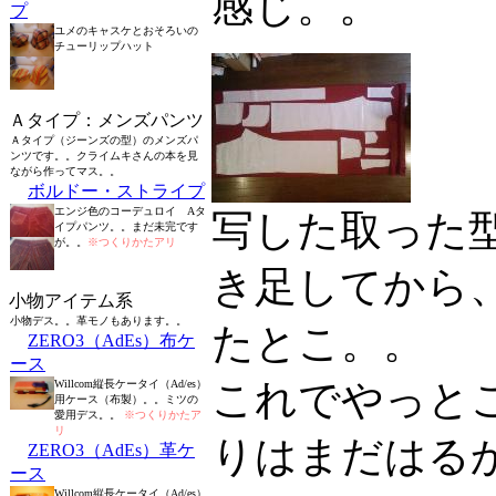
感じ。。
プ
ユメのキャスケとおそろいの
チューリップハット
Ａタイプ：メンズパンツ
Ａタイプ（ジーンズの型）のメンズパ
ンツです。。クライムキさんの本を見
ながら作ってマス。。
ボルドー・ストライプ
エンジ色のコーデュロイ Aタ
写した取った
イプパンツ。。まだ未完です
が。。
※つくりかたアリ
き足してから
小物アイテム系
小物デス。。革モノもあります。。
たとこ。。
ZERO3（AdEs）布ケ
ース
これでやっと
Willcom縦長ケータイ（Ad/es）
用ケース（布製）。。ミツの
愛用デス。。
※つくりかたア
リ
りはまだはる
ZERO3（AdEs）革ケ
ース
Willcom縦長ケータイ（Ad/es）