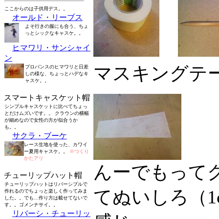
ここからのは子供用デス。。
オールド・リーブス
よそ行きの服にも合う、ちょ
っとシックなキャスケ。。
ヒマワリ・サンシャイ
ン
マスキングテ
プロバンスのヒマワリと日差
しの様な、ちょっとハデなキ
ャスケ。。
スマートキャスケット帽
シンプルキャスケットに比べてちょっ
とだけムズいです。。 クラウンの横幅
が細めなので女性の方が似合うか
も。。
サクラ・ブーケ
レース生地を使った、カワイ
ー夏用キャスケ。。
※つくり
かたアリ
んーでもって
チューリップハット帽
チューリップハットはリバーシブルで
てぬいしろ（1
作れるのでちょっと楽しく作ってみま
した。。でも…作り方は載せてないで
す。。ゴメンナサイ。。
リバーシ・チューリッ