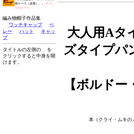
用ケース（皮製）。。
※つく
りかたアリ
編み物帽子作品集
ワッチキャップ
ベ
大人用Aタ
レー
ハット
キャッ
プ
ズタイプパ
タイトルの左側の
を
クリックすると中身を開
けます。
【ボルドー
本（クライ・ムキの