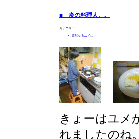
■ 炎の料理人。。
カテゴリー:
徒然なるユメに…
きょーはユメ
れましたのね