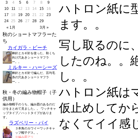
3
4
5
6
7
8
9
ハトロン紙に
10
11
12
13
14
15
16
17
18
19
20
21
22
23
ます。。
24
25
26
27
28
29
« 1月
3月 »
秋のショートマフラーた
ち
写し取るのに
カイガラ・ビーチ
棒針とカギ針を使った、秋くち
したのね。。
向け穴あきショートマフラ
ー。。
ミルキー・ハーシーズ
し。。
棒針とカギ針で編んだ、百均毛
糸の穴あきショートマフラ
ー。。
ハトロン紙は
秋・冬の編み物帽子（子
供用）
仮止めしてか
編み物帽子のうち、編み図のあるのだ
けをまとめて見ました。。 ワッチキャ
ップタイプ／ハットタイプがありま
す。
なくてイイ感
ラズベリー・パイ
３本角のカワイーワッチキャ
ップ帽子デス。。
※編み図アリ