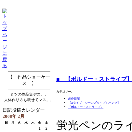
【 作品ショーケー
■ 【ボルドー・ストライプ
ス 】
カテゴリー:
ミツの作品集デス。。
創作日記
大体作り方も載せてマス。。
【Aタイプ（ジーンズタイプ）パンツ】
「ボルドー・ストライプ」
日記投稿カレンダー
2008年 2月
蛍光ペンのラ
日
月
火
水
木
金
土
1
2